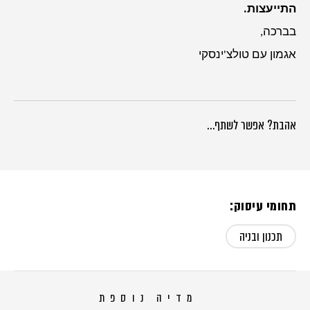
התייעצות.
בברכה,
אגמון עם טולצ'ינסקי
אהבת? אפשר לשתף…
תחומי עיסוק:
תכנון ובניה
מדיה נוספת