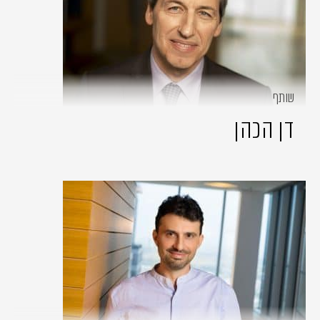
שותף
דן הכהן