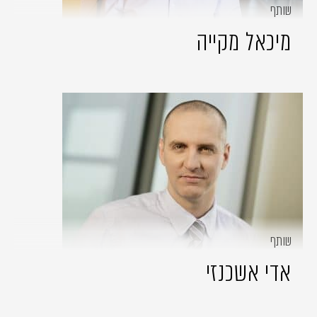
שותף
מיכאל מקייה
שותף
אדי אשכנזי