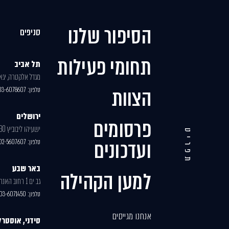
הסיפור שלנו
סניפים
תחומי פעילות
תל אביב
מגדל אלקטרה, יגאל א
הצוות
טלפון:
03-6078607
ירושלים
פרסומים
ישעיהו ליבוביץ 30, בניין 2
תפריט
ועדכונים
טלפון:
02-5607607
באר שבע
למען הקהילה
גב ים 1 רחוב האנרגיה 77
טלפון:
03-6071450
אנחנו מגייסים
סידני, אוסטרל