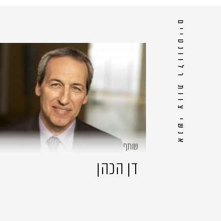
אנשי צוות רלוונטיים
שותף
דן הכהן