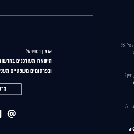
לון 98
אגמון בסושיאל
הישארו מעודכנים בחדשות
ובפרסומים משפטיים מעניי
הרש
יה