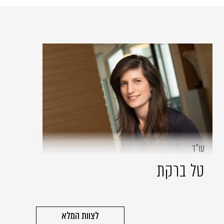
עו״ד
טל ברקת
לצוות המלא