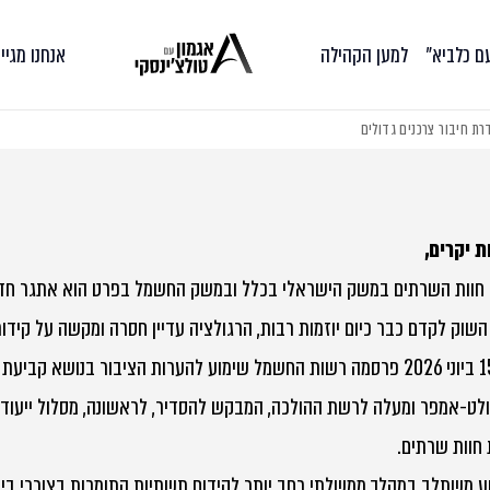
עם כלביא״
למען הקהילה
אנחנו מגיי
ת חיבור צרכנים גדולים
ת יקרים,
 חוות השרתים במשק הישראלי בכלל ובמשק החשמל בפרט הוא אתגר חד
ן השוק לקדם כבר כיום יוזמות רבות, הרגולציה עדיין חסרה ומקשה על קיד
לט-אמפר ומעלה לרשת ההולכה, המבקש להסדיר, לראשונה, מסלול ייעודי 
חוות שרתים.
 משתלב במהלך ממשלתי רחב יותר לקידום תשתיות התומכות בצורכי בינה