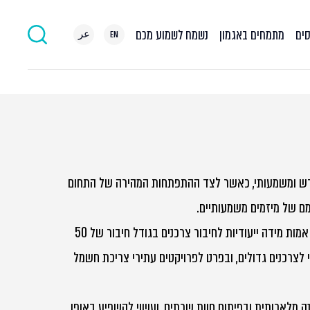
סים
מתמחים באגמון
נשמח לשמוע מכם
EN
عر
ש ומשמעותי, כאשר לצד ההתפתחות המהירה של התחום
ומם של מיזמים משמעותיים.
ביום 15 ביוני 2026 פרסמה רשות החשמל שימוע להערות הציבור בנושא קביעת אמות מידה ייעודיות לחיבור צרכנים בגודל חיבור של 50
לצרכנים גדולים, ובפרט לפרויקטים עתירי צריכת חשמל
 מלאכותית ובפיתוח חוות שרתים, ועשוי להשפיע באופן