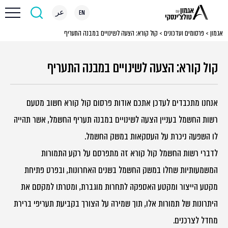
EN
عر
אגמון
>
פרסומים ועדכונים
>
קול קורא: הצעה לשינויים במבנה התעריף
קול קורא: הצעה לשינויים במבנה התעריף
אנחנו מתכבדים לעדכן אתכם אודות פרסום קול קורא חשוב מטעם
רשות החשמל בעניין הצעה לשינויים במבנה תעריף החשמל, אשר תהייה
לו השפעה ניכרת על העסקאות במשק החשמל.
לדברי רשות החשמל קול קורא זה מתפרסם על רקע התמורות
המשמעותיות שחלו במשק החשמל בשנים האחרונות, ובפרט פתיחת
מקטע הייצור ומקטע האספקה לתחרות מוגברת, ומטרתו למקסם את
היתרונות של תמורות אלו, תוך שמירה על הצורך בקביעת תעריפי ברירת
מחדל לצרכנים.