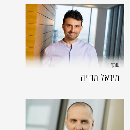
שותף
מיכאל מקייה