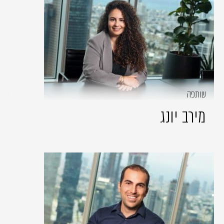
שותפה
מירב יונג