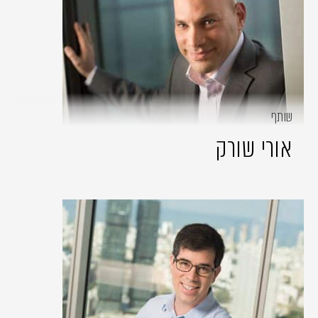
שותף
אורי שורק