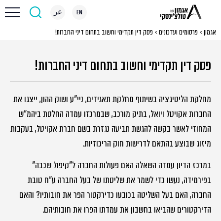
EN
عر
אגמון
>
פרסומים ועדכונים
>
פסק דין תקדימי וחשוב בתחום דיני החברות!
פסק דין תקדימי וחשוב בתחום דיני החברות!
מחלקת הליטיגציה בשיתוף מחלקת תאגידים, ניי"ע ושוק ההון, ייצגו את
החברות אקויטל ויואל, בתיק מורכב, שבמרכזו עמדה החלטת ביהמ"ש
המחוזי לאשר בקשה להגשת תביעה נגזרת בשם חברת אקויטל, בעקבות
מיזוג שבוצע בהתאם לדרישות חוק הריכוזיות.
במרכז הדיון עמדה השאלה האם פעולות החברה ל"קיפול שכבה"
בפירמידה, נעשו כדי לשמר את שליטתו של בעל החברה ע"ח טובת
החברה, האם בעל השליטה בכובעו כדירקטור הפר את חובותיו? והאם
הדירקטורים שהביאו בחשבון את עמדתו הפרו את חובותיהם.