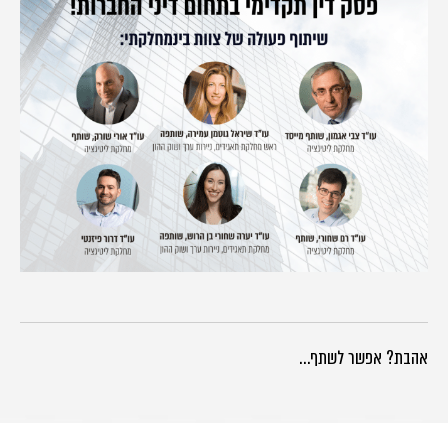
אהבת? אפשר לשתף…