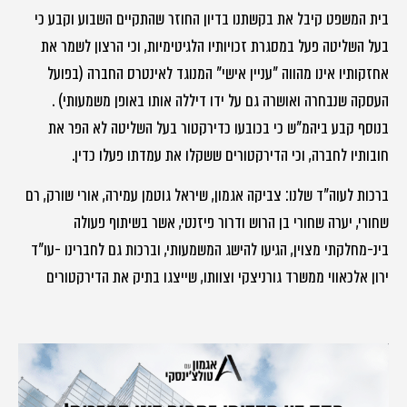
בית המשפט קיבל את בקשתנו בדיון החוזר שהתקיים השבוע וקבע כי
בעל השליטה פעל במסגרת זכויותיו הלגיטימיות, וכי הרצון לשמר את
אחזקותיו אינו מהווה "עניין אישי" המנוגד לאינטרס החברה (בפועל
העסקה שנבחרה ואושרה גם על ידו דיללה אותו באופן משמעותי) .
בנוסף קבע ביהמ"ש כי בכובעו כדירקטור בעל השליטה לא הפר את
חובותיו לחברה, וכי הדירקטורים ששקלו את עמדתו פעלו כדין.
ברכות לעוה"ד שלנו: צביקה אגמון, שיראל גוטמן עמירה, אורי שורק, רם
שחורי, יערה שחורי בן הרוש ודרור פיזנטי, אשר בשיתוף פעולה
בינ-מחלקתי מצוין, הגיעו להישג המשמעותי, וברכות גם לחברינו -עו"ד
ירון אלכאווי ממשרד גורניצקי וצוותו, שייצגו בתיק את הדירקטורים