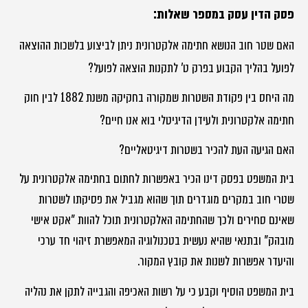
פסק הדין עסק במספר שאלות:
האם שטר חוב הנושא חתימה אלקטרונית ניתן לביצוע בלשכות ההוצאה
לפועל בהליך הקבוע בפרק ט' לתקנות הוצאה לפועל?
מה היחס בין פקודת השטרות שמקורה בחקיקה משנת 1882 לבין חוק
חתימה אלקטרונית ולעידן הדיגיטלי בוא אנו חיים?
האם הגיעה העת להכיר בשטרות דיגיטאליים?
בית המשפט בפסק דינו הכיר באפשרות לחתום בחתימה אלקטרונית על
שטרי חוב במקרים מוגדרים תוך שהוא מגביל את פסיקתו לשטרות
שאינם סחירים ולכך שהחתימה האלקטרונית תוכל להוות "אקט אישי
מובהק" ובתנאי שהיא נעשית בטכנולוגיה המאפשרת זיהוי חד ערכי
והיעדר אפשרות לשנות את קובץ המקור.
בית המשפט הוסיף וקבע כי על רשות האכיפה והגבייה לתקן את נהליה