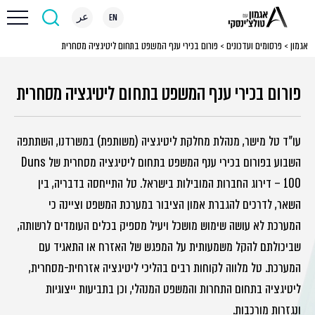
EN
عر
אגמון
>
פרסומים ועדכונים
>
פורום בכירי ענף המשפט בתחום ליטיגציה מסחרית
פורום בכירי ענף המשפט בתחום ליטיגציה מסחרית
עו"ד טל מישר, מנהלת מחלקת ליטיגציה (משותפת) במשרדנו, השתתפה
השבוע בפורום בכירי ענף המשפט בתחום ליטיגציה מסחרית של
Duns
100 – דירוג החברות המובילות בישראל
. טל התייחסה בדבריה, בין
השאר, לדרכים להגברת אמון הציבור במערכת המשפט וציינה כי
המערכת לא עושה שימוש מושכל ויעיל מספיק בכלים העומדים לרשותה,
שביכולתם להקל משמעותית על המפגש של האזרח או התאגיד עם
המערכת. טל מלווה לקוחות רבים בהליכי ליטיגציה אזרחית-מסחרית,
ליטיגציה בתחום התחרות והמשפט המנהלי, וכן בתביעות ייצוגיות
ונגזרות מורכבות.