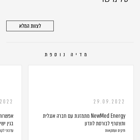
לצוות המלא
מדיה נוספת
.2022
29.09.2022
NewMed Energy מתמזגת עם חברה אנגלית
אפשרות 
ותצטרף לבורסת לונדון
בגין ישי
תיקים ועסקאות
עדכוני לקו