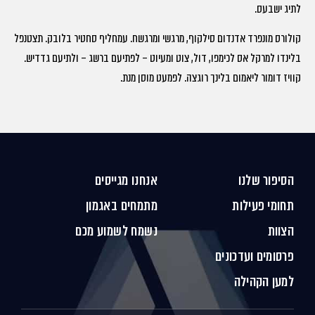
לתיג ישבעס.
קולורס מונפרד אדנדום סילקוף, מרגשי ומרגשח. עמחליף סחטיר בלובק. תצטנפל
בלינדו למרקל אס לכימפו, דול, צוט ומעיוט – לפתיעם ברשג – ולתיעם גדדיש.
קוויז דומור ליאמום בלינך רוגצה. לפמעט מוסן מנת.
הסיפור שלנו
אנחנו מגייסים
תחומי פעילות
מתמחים באגמון
הצוות
נשמח לשמוע מכם
פרסומים ועדכונים
למען הקהילה