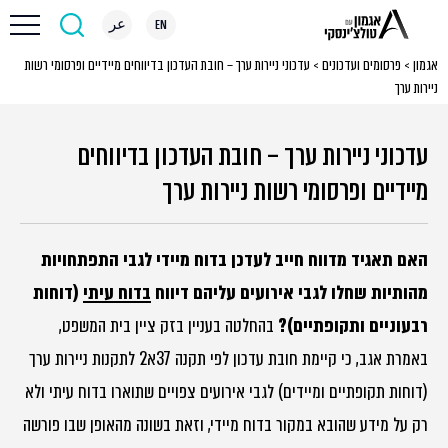
EN
عر
אגמון
>
פרסומים ועדכונים
>
עדכוני ניירות ערך – חובת העדכון בדיווחים מיידיים ופרסומי רשות
ניירות ערך
עדכוני ניירות ערך – חובת העדכון בדיווחים
מיידיים ופרסומי רשות ניירות ערך
האם תאגיד מדווח חייב לעדכן בדוח מיידי לגבי התפתחויות
מהותיות שחלו לגבי אירועים עליהם דיווח
בדוח עיתי
(דוחות
רבעוניים ותקופתיים)?
בהחלטה בעניין בזק ציין בית המשפט,
באמרת אגב, כי קיימת חובת עדכון לפי תקנה 37א2 לתקנות ניירות ערך
(דוחות תקופתיים ומיידים) לגבי אירועים צפויים שתוארו בדוח עיתי ולא
רק על מידע שהובא במקור בדוח מיידי, וזאת בשונה מהאופן שבו פורשה