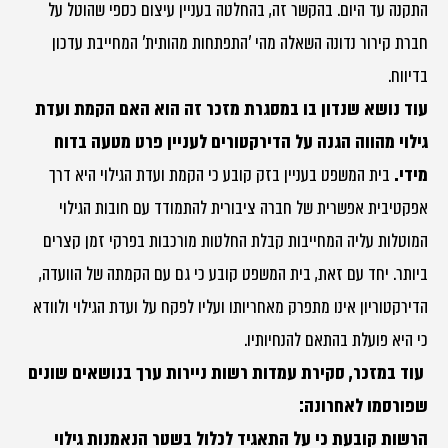
התקנה עד היום. בהקשר זה, בהחלטה בעניין עיצום כספי שהוטל על
חברת קירור נדונה השאלה מהי 'התפתחות מהותית' המחייבת עדכון
בדיווח.
עוד נושא שנדון בו במסגרת מזכר זה הוא האם הקמת ועדת
גילוי מהווה הגנה על הדירקטורים לעניין פרט מטעה בדוח
מידי.
בית המשפט בעניין בזק קובע כי הקמת ועדת הגילוי היא דרך
אפקטיבית אפשרית של חברה ציבורית להתמודד עם חובות הגילוי
המוטלות עליה המחייבות קבלת החלטות מורכבות בפרקי זמן קצרים
ביותר. יחד עם זאת, בית המשפט קובע כי גם עם הקמתה של הוועדה,
הדירקטוריון אינו מתפרק מאחריותו ועליו לפקח על ועדת הגילוי ולוודא
כי היא פועלת בהתאם להנחיותיו.
עוד במזכר, סקירת עמדות רשות ניירות ערך בנושאים שונים
שפורסמו לאחרונה:
הרשות קובעת כי על התאגיד לכלול בשטר הנאמנות גילוי