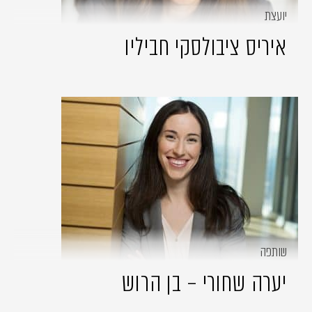
יועצת
איריס ציבולסקי חביליו
שותפה
יערה שחורי – בן הרוש