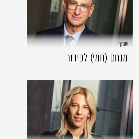
שותף
מנחם (חמי) לפידור