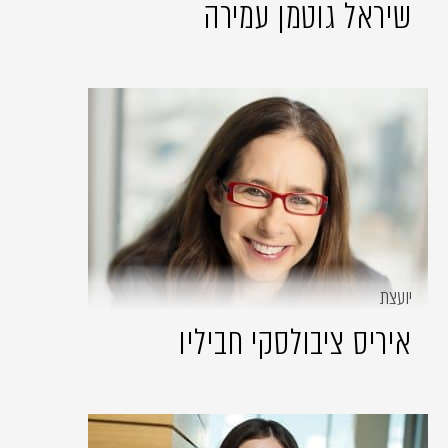
שיראל גוטמן עמירה
יועצת
איריס ציבולסקי חביליו