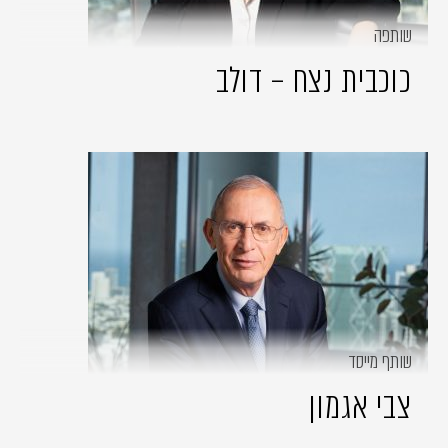
שותפה
כוכבית נצח – דולב
שותף מייסד
צבי אגמון