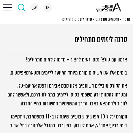
EN
عر
אגמון
>
פרסומים ועדכונים
>
סדנה ליזמים מתחילים
סדנה ליזמים מתחילים
אגמון עם טולצ'ינסקי גאים להציג – סדנה ליזמים מתחילים!
בימים אלו אנו משיקים קורס מיוחד המיועד ליזמים וסטארטאפיסטים.
את הקורס מובילים השותפים אלון טבק אבירם ודפנה אחיעם-טל,
ומטרתו להקנות ידע משפטי בסיסי ליזמים בתחילת דרכם, ולאפשר להם
להכיר ולהתמצא באבני הדרך המשפטיות החשובות בחיי החברה.
הקורס יכלול 10 מפגשים שבועיים שיתחילו ב-11 בספטמבר, ויתקיימו
בימי רביעי אחה"צ, אחת לשבוע, במשרדנו במגדל אלקטרה בתל אביב.