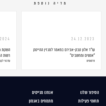
מדיה נוספת
.2024
24.12.2023
עו"ד אלון טבק-אבירם במאמר למגזין ההייטק
השקת חב
"אנשים ומחשבים"
רשות ה
פרסומים
עדכוני לקו
הסיפור שלנו
אנחנו מגייסים
תחומי פעילות
מתמחים באגמון