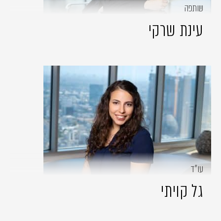
שותפה
עינת שרקי
עו״ד
גל קויתי