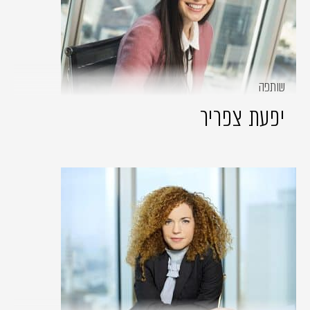
שותפה
יפעת צפריר