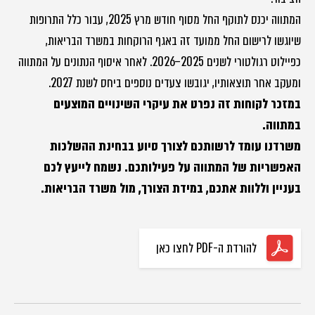
המתווה יכנס לתוקף החל מסוף חודש מרץ 2025, עבור כלל התרופות
שיוגשו לרישום החל ממועד זה באגף הרוקחות במשרד הבריאות,
כפיילוט רגולטורי לשנים 2025–2026. לאחר איסוף הנתונים על המתווה
ומעקב אחר תוצאותיו, יגובשו צעדים נוספים ביחס לשנת 2027.
במזכר לקוחות זה נפרט את עיקרי השינויים המוצעים
במתווה.
משרדנו עומד לרשותכם לצורך סיוע בבחינת ההשלכות
האפשריות של המתווה על פעילותכם. נשמח לייעץ לכם
בעניין וללוות אתכם, במידת הצורך, מול משרד הבריאות
.
להורדת ה-PDF לחצו כאן