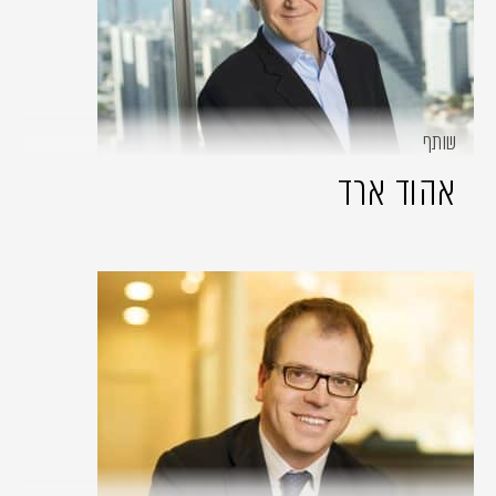
שותף
אהוד ארד