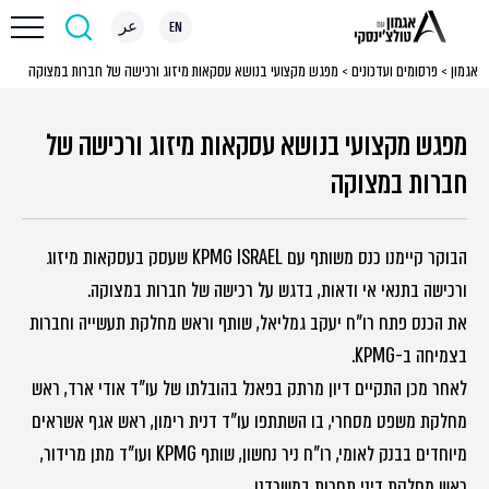
EN
عر
אגמון
>
פרסומים ועדכונים
>
מפגש מקצועי בנושא עסקאות מיזוג ורכישה של חברות במצוקה
מפגש מקצועי בנושא עסקאות מיזוג ורכישה של
חברות במצוקה
הבוקר קיימנו כנס משותף עם KPMG ISRAEL שעסק בעסקאות מיזוג
ורכישה בתנאי אי ודאות, בדגש על רכישה של חברות במצוקה.
את הכנס פתח רו"ח יעקב גמליאל, שותף וראש מחלקת תעשייה וחברות
בצמיחה ב-KPMG.
לאחר מכן התקיים דיון מרתק בפאנל בהובלתו של עו"ד אודי ארד, ראש
מחלקת משפט מסחרי, בו השתתפו עו"ד דנית רימון, ראש אגף אשראים
מיוחדים בבנק לאומי, רו"ח ניר נחשון, שותף KPMG ועו"ד מתן מרידור,
ראש מחלקת דיני תחרות במשרדנו.