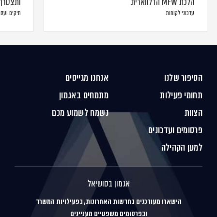
הלכת MFW הדלווארית
ותצטרף 
עדכוני לקוחות
תיקים ועס
הסיפור שלנו
אנחנו מגייסים
תחומי פעילות
מתמחים באגמון
הצוות
נשמח לשמוע מכם
פרסומים ועדכונים
למען הקהילה
אגמון בסושיאל
הישארו מעודכנים בחדשות האחרונות, בפעילויות המשרד
ובפרסומים משפטיים מעניינים