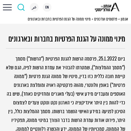
EN
عر
אגמון
>
פרסומים ועדכונים
>
מינוי ממונה על הגנת הפרטיות בחברות ובארגונים
מינוי ממונה על הגנת הפרטיות בחברות ובארגונים
ביום 25.1.2022, פרסמה הרשות להגנת הפרטיות ("הרשות") מסמך
("מסמך ההמלצות"), שמטרתו להבהיר את עמדת הרשות לפיה, הגם שלא
קיימת חובה כללית כזו בדין, מינויו של ממונה הגנת פרטיות ("ממונה
פרטיות") באופן וולונטרי, מהווה פרקטיקה ראויה ומומלצת בארגונים
האוספים ומעבדים מידע אישי (בעלי מאגרים ומחזיקים כאחד), שיש בה
כדי להוות בין היתר אינדיקציה כי הארגון נקט ונוקט צעדים לצמצום
הסיכון לפגיעה במידע האישי הנשמר ברשותו. מסמך ההמלצות כולל, בין
היתר, פירוט אודות עמדת הרשות בדבר הצורך במינוי ממונה, תפקידיו
של הממונה, סמכויותיו של הממונה, ידע והכשרה רלוונטיים לממונה,