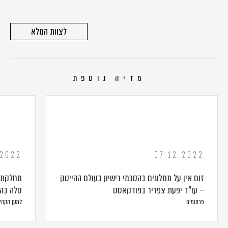
לצוות המלא
מדיה נוספת
.2022
07.12.2022
זום אין על תמלוגים בהסכמי רישיון בעולם ההייטק
מחלקת ה
– עו"ד יפעת צפריר בפודקאסט
סלה בהא
פרסומים
למען הקהי