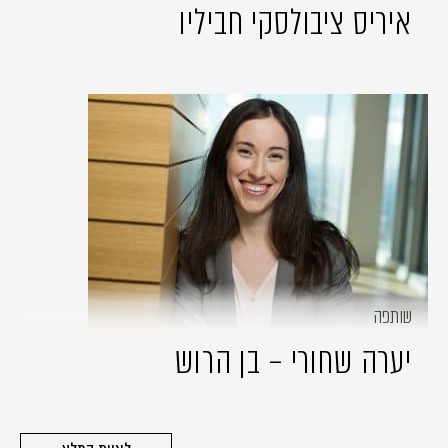
איריס ציבולסקי חביליו
שותפה
יערה שחורי – בן הרוש