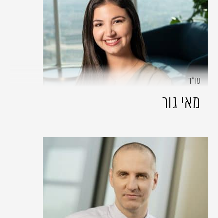
עו״ד
מאי גור