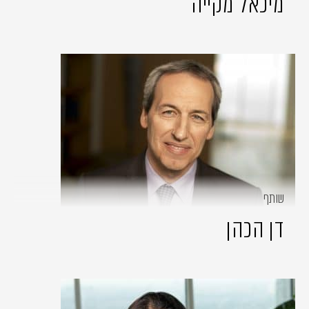
מיכאל מקייה
שותף
דן הכהן