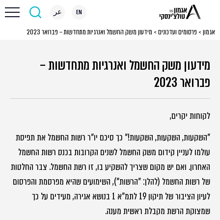
EN
عر
אגמון
>
פרסומים ועדכונים
>
מידעון משק החשמל ואנרגיות מתחדשות – פברואר 2023
מידעון משק החשמל ואנרגיות מתחדשות –
פברואר 2023
לקוחות יקרים,
"השקעות, השקעות, השקעות!" כך סיכם יו"ר רשות החשמל את תפיסת
עולמו לעניין קידום משק החשמל לשנים הקרובות בכנס רשות החשמל
האחרון. ואם יש מקום שצריך להשקיע בו, זו רשת החשמל. צבר החלטות
של רשות החשמל (להלן: "הרשות"), השימועים שהיא מפרסמת והפרסום
לעיון הציבור של תיקון 19 לתמ"א 1 בנושא אגירה, מעידים על כך
שמצוקת הרשת מקבלת ראשית מענה.