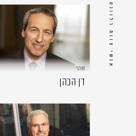
אנשי צוות רלוונטיים
שותף
דן הכהן