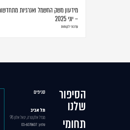
מידעון משק החשמל ואנרגיות מתחדשות
– יוני 2025
עדכוני לקוחות
הסיפור
סניפים
שלנו
תל אביב
מגדל אלקטרה, יגאל אלון 98
תחומי
טלפון:
03-6078607