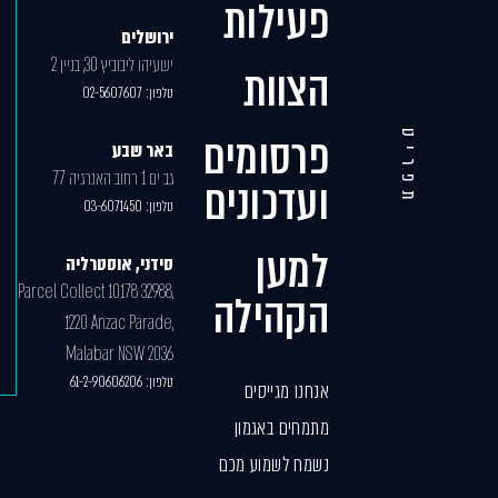
פעילות
ירושלים
ישעיהו ליבוביץ 30, בניין 2
הצוות
טלפון:
02-5607607
פרסומים
תפריט
באר שבע
גב ים 1 רחוב האנרגיה 77
ועדכונים
טלפון:
03-6071450
למען
סידני, אוסטרליה
Parcel Collect 10178 32988,
הקהילה
1220 Anzac Parade,
Malabar NSW 2036
טלפון:
61-2-90606206
אנחנו מגייסים
מתמחים באגמון
נשמח לשמוע מכם