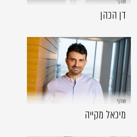
שותף
דן הכהן
שותף
מיכאל מקייה