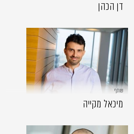
דן הכהן
שותף
מיכאל מקייה