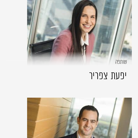
שותפה
יפעת צפריר