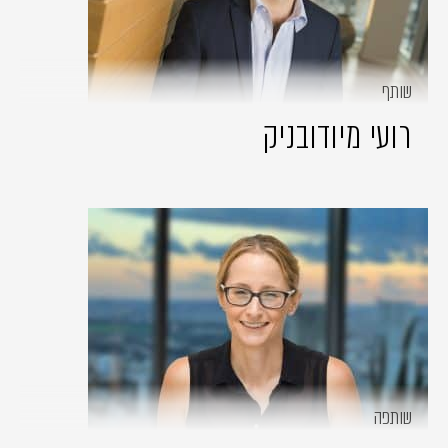
שותף
רועי מיודובניק
שותפה