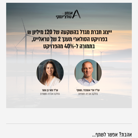
אהבת? אפשר לשתף…