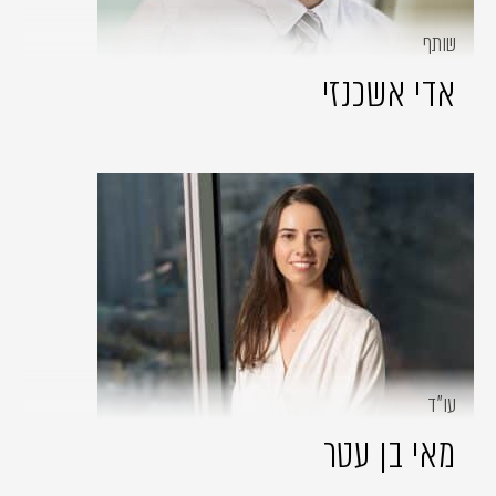
שותף
אדי אשכנזי
עו״ד
מאי בן עטר