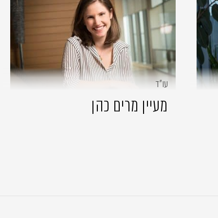
עו״ד
מעיין מרים כהן