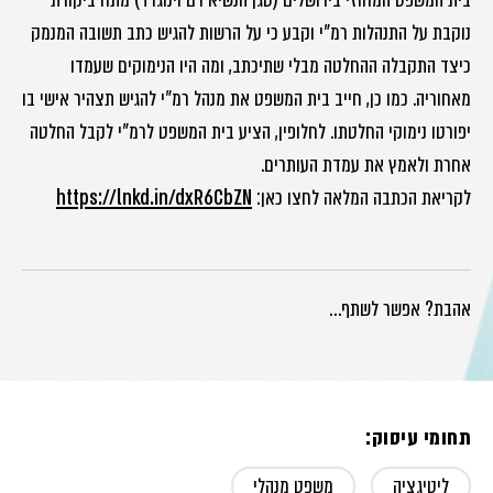
בית המשפט המחוזי בירושלים (סגן הנשיא רם וינוגרד) מתח ביקורת
נוקבת על התנהלות רמ"י וקבע כי על הרשות להגיש כתב תשובה המנמק
כיצד התקבלה ההחלטה מבלי שתיכתב, ומה היו הנימוקים שעמדו
מאחוריה. כמו כן, חייב בית המשפט את מנהל רמ״י להגיש תצהיר אישי בו
יפורטו נימוקי החלטתו. לחלופין, הציע בית המשפט לרמ"י לקבל החלטה
אחרת ולאמץ את עמדת העותרים.
לקריאת הכתבה המלאה לחצו כאן:
https://lnkd.in/dxR6CbZN
אהבת? אפשר לשתף…
תחומי עיסוק:
ליטיגציה
משפט מנהלי