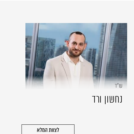
עו״ד
נחשון ורד
לצוות המלא