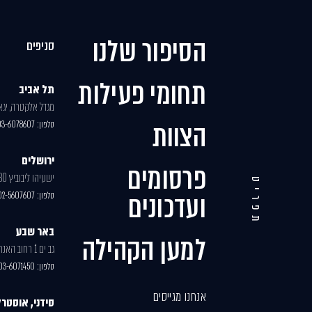
הסיפור שלנו
סניפים
תחומי פעילות
תל אביב
מגדל אלקטרה, יגאל 
הצוות
טלפון:
03-6078607
ירושלים
פרסומים
ישעיהו ליבוביץ 30, בניין 2
תפריט
ועדכונים
טלפון:
02-5607607
באר שבע
למען הקהילה
גב ים 1 רחוב האנרגיה 77
טלפון:
03-6071450
אנחנו מגייסים
סידני, אוסטרל