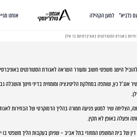
עם כלביא״
למען הקהילה
אנחנו מגיי
חירות באגודת הסטודנטים באוניברסיטת בר אילן
הוביל הישג משפטי חשוב ומעורר השראה לאגודת הסטודנטים באוניברסיט
יר אנג'ל כץ, שותפה במחלקת הליטיגציה ומומחית בדיני חינוך והשכלה גב
ן.
ה, הצליחה שיר למנוע פגיעה חמורה בהליך הדמוקרטי של הבחירות לאגוד
ה ופעלה באופן לא תקין.
ין של בית המשפט המחוזי בתל אביב – שניתן בעקבות הליך משפטי בו ייצג