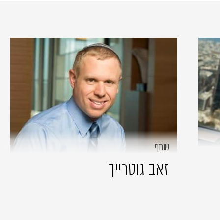
שותף
זאב גוטרייך