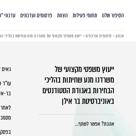
הסיפור שלנו
תחומי פעילות
הצוות
פרסומים ועדכונים
עדכוני ״
אגמון
>
פרסומים ועדכונים
>
ייעוץ משפטי מקצועי של משרדנו מנע שחיתות בהליכי הב
ייעוץ משפטי מקצועי של
גאים ל
משרדנו מנע שחיתות בהליכי
עו"ד ש
הבחירות באגודת הסטודנטים
בר-איל
באוניברסיטת בר אילן
לאחרונ
מסמכות
אהבת? אפשר לשתף…
בפסק ד