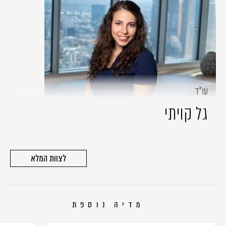
עו״ד
גל קויתי
לצוות המלא
מדיה נוספת