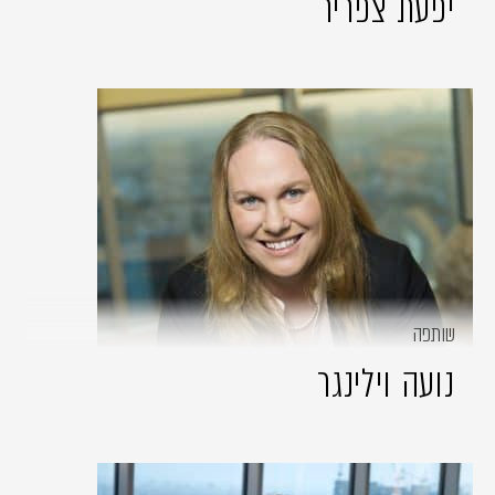
יפעת צפריר
שותפה
נועה וילינגר