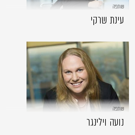
שותפה
עינת שרקי
שותפה
נועה וילינגר