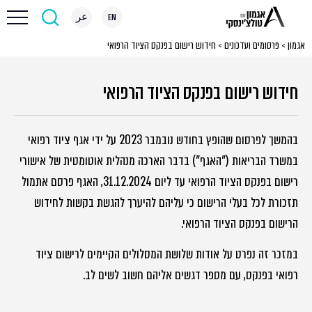
EN
عر
אגמון
>
פרסומים ועדכונים
>
חידוש רישום בפנקס הציוד הרפואי
חידוש רישום בפנקס הציוד הרפואי
בהמשך לפרסום שהופץ בחודש נובמבר 2023 על ידי אגף ציוד רפואי
במשרד הבריאות ("האגף") בדבר הארכה מנהלית אוטומטית של אישורי
רישום בפנקס הציוד הרפואי עד ליום 31.12.2024, האגף פרסם אתמול
תזכורת לכל בעלי הרישום כי עליהם להיערך להגשת בקשות לחידוש
הרישום בפנקס הציוד הרפואי.
במזכר זה נפרט על אודות שלושת המסלולים הקיימים לרישום ציוד
רפואי בפנקס, עם מספר דגשים אליהם חשוב לשים לב.