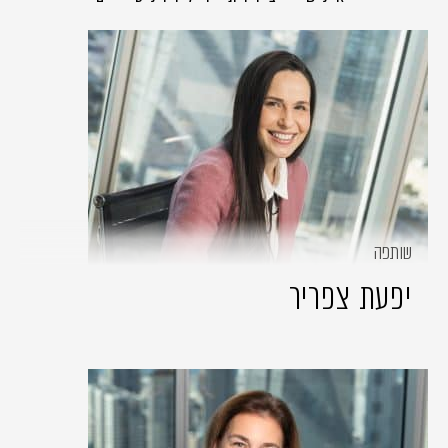
שותפה
יפעת צפריר