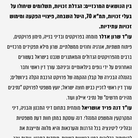
בין הנושאים המרכזיים: הגדלת זכויות, תשלומים שיחולו על
בעלי זכויות, תמ"א 70, היטל השבחה, פיצויי הפקעה ומימוש
זכויות עתידיות.
עו"ד שרון אדלר
מומחה בפרויקטים ובדיני בנייה, מימון פרויקטים,
פיתוח תשתיות, אנרגיה וחוזים ממשלתיים. שרון מילא תפקידים מרכזיים
ברבים מהפרויקטים הגדולים והמאתגרים שנבנו בישראל בעשורים
האחרונים על ידי גופים בינלאומיים וביניהם: עורך דין ראשי וחבר
בהנהלה הבכירה של קבלן ההקמה של פרויקט הרכבת הקלה בירושלים;
עורך דין ראשי לזכיין כביש חוצה ישראל; יועץ משפטי לפרויקט "נתיבים
מהירים חדשים" של נתיבי איילון ועוד.
עו"ד דנה פריד אושריאל
מומחית בתחום דיני התכנון והבניה, דיני
המקרקעין והמשפט המנהלי. דנה עוסקת במתן חוות דעת משפטיות
ובהליכי ליטיגציה בכל הדרגות והערכאות והיא מלווה ומייצגת את