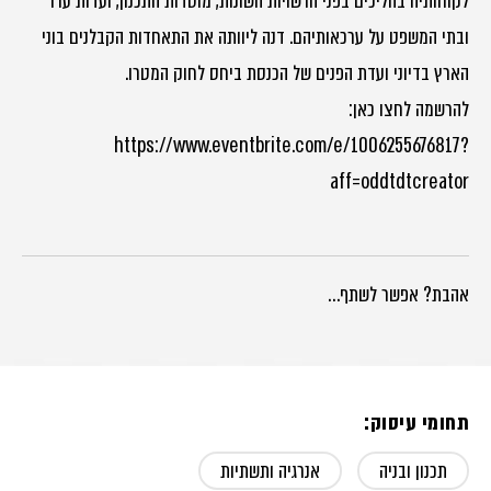
לקוחותיה בהליכים בפני הרשויות השונות, מוסדות התכנון, ועדות ערר
ובתי המשפט על ערכאותיהם. דנה ליוותה את התאחדות הקבלנים בוני
הארץ בדיוני ועדת הפנים של הכנסת ביחס לחוק המטרו.
להרשמה לחצו כאן:
https://www.eventbrite.com/e/1006255676817?
aff=oddtdtcreator
אהבת? אפשר לשתף…
תחומי עיסוק:
תכנון ובניה
אנרגיה ותשתיות