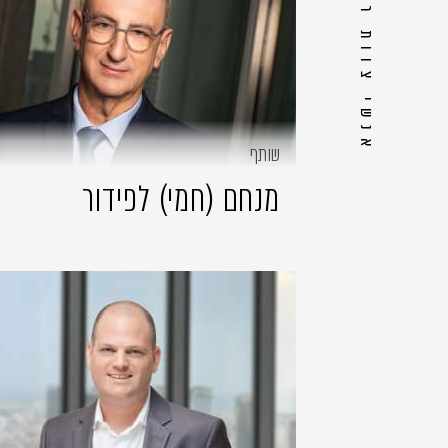
אנשי צוות רלוונטיים
שותף
מנחם (חמי) לפידור