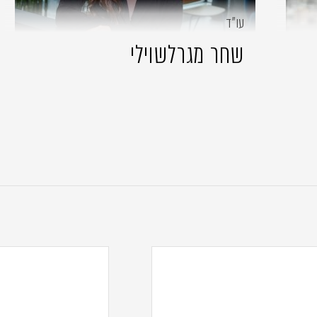
עו״ד
שחר מגרלשוילי