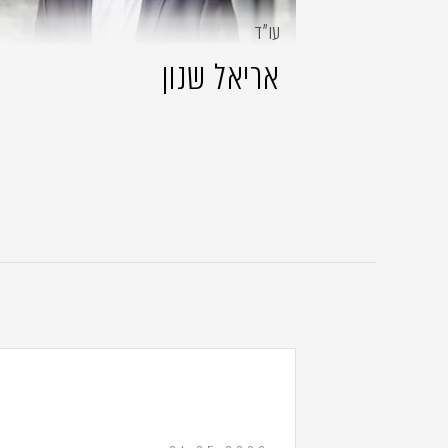
עו״ד
אריאל שנון