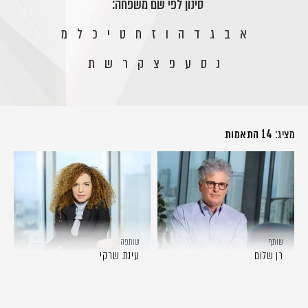
סינון לפי שם משפחה:
א
ב
ג
ד
ה
ו
ז
ח
ט
י
כ
ל
מ
נ
ס
ע
פ
צ
ק
ר
ש
ת
מציג:
14 התאמות
שותף
שותפה
רן שלום
עינת שרקי