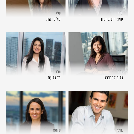
עו״ד
עו״ד
שימרית ברקת
טל ברקת
עו״ד
עו״ד
גל גולדנברג
גל גלעם
שותף
שותפה