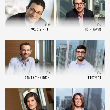
עו״ד
שותף
אריאל אופק
ישי איציקוביץ
עו״ד
עו״ד
בר אלחדד
אלנתן (אולי) באדל