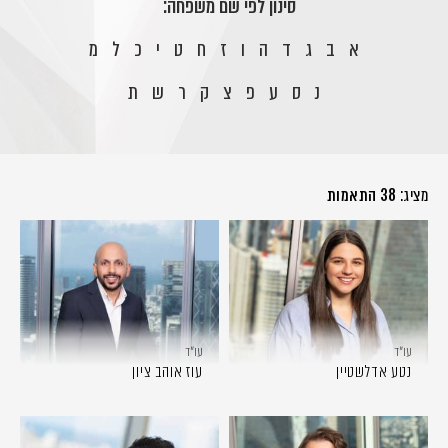
סינון לפי שם משפחה:
א
ב
ג
ד
ה
ו
ז
ח
ט
י
כ
ל
מ
נ
ס
ע
פ
צ
ק
ר
ש
ת
מציג:
38 התאמות
עו״ד
עו״ד
נטע אדלשטיין
עוז אוהב ציון