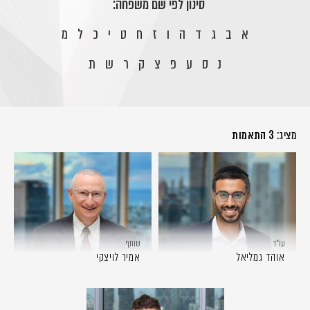
סינון לפי שם משפחה:
א
ב
ג
ד
ה
ו
ז
ח
ט
י
כ
ל
מ
נ
ס
ע
פ
צ
ק
ר
ש
ת
מציג:
3 התאמות
עו״ד
שותף
אוהד גמליאל
אמיר לויצקי