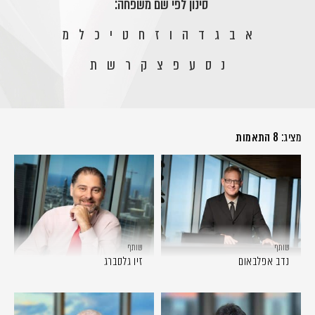
סינון לפי שם משפחה:
א
ב
ג
ד
ה
ו
ז
ח
ט
י
כ
ל
מ
נ
ס
ע
פ
צ
ק
ר
ש
ת
מציג:
8 התאמות
שותף
שותף
נדב אפלבאום
זיו גלסברג