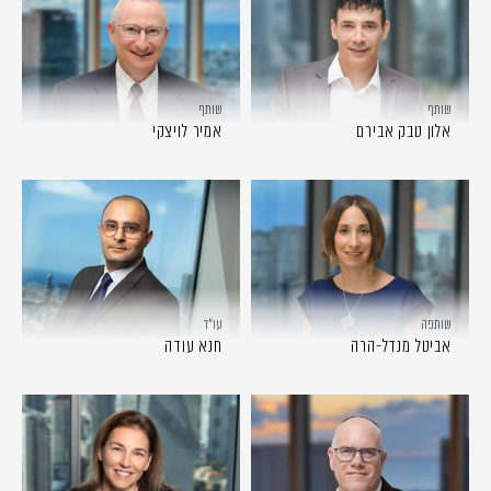
שותף
שותף
אלון טבק אבירם
אמיר לויצקי
שותפה
עו״ד
אביטל מנדל-הרה
חנא עודה