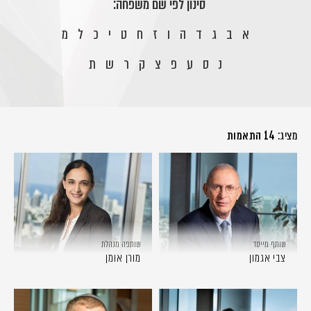
סינון לפי שם משפחה:
א
ב
ג
ד
ה
ו
ז
ח
ט
י
כ
ל
מ
נ
ס
ע
פ
צ
ק
ר
ש
ת
מציג:
14 התאמות
שותף מייסד
שותפה מנהלת
צבי אגמון
מורן אומן