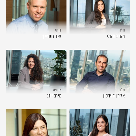
עו״ד
שותף
מאי ג׳באלי
זאב גוטרייך
עו״ד
שותפה
אלירן דוידסון
מירב יונג