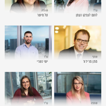
עו״ד
שותפה
לוטם לעפקו נעמן
טל מישר
שותף
עו״ד
מתן מרידור
ישי נשרי
שותפה
עו״ד