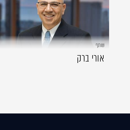
שותף
אורי ברק