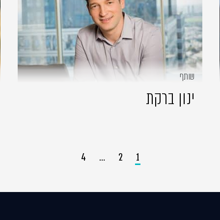
שותף
ינון ברקת
4
…
2
1