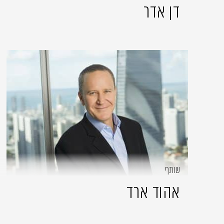
דן אדר
שותף
אהוד ארד