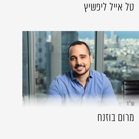
טל אייל ליפשיץ
עו״ד
מרום בוזנח