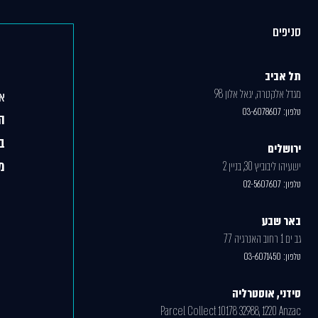
סניפים
תל אביב
מגדל אלקטרה, יגאל אלון 98
אג
טלפון:
03-6078607
ה
ב
ירושלים
מ
ישעיהו ליבוביץ 30, בניין 2
טלפון:
02-5607607
באר שבע
גב ים 1 רחוב האנרגיה 77
טלפון:
03-6071450
סידני, אוסטרליה
Parcel Collect 10178 32988, 1220 Anzac