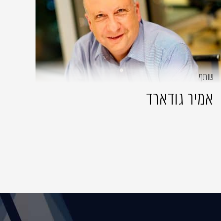
שותף
אמיר גודארד