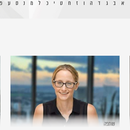
א
ב
ג
ד
ה
ו
ז
ח
ט
י
כ
ל
מ
נ
ס
ע
פ
שותפה