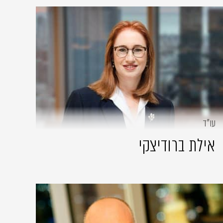
עו״ד
אילת ברודיצקי