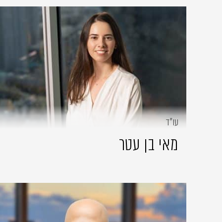
עו״ד
מאי בן עטר