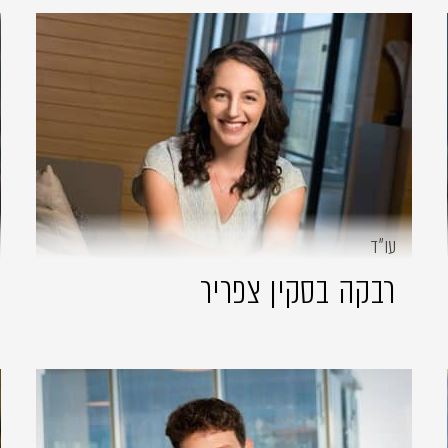
עו״ד
רבקה בסקין צפריר