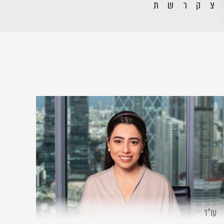
צ
ק
ר
ש
ת
עו״ד