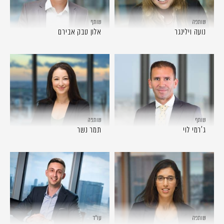
שותפה
שותף
נועה וילינגר
אלון טבק אבירם
שותף
שותפה
ג'רמי לוי
תמר נשר
שותפה
עו״ד