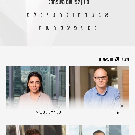
סינון לפי שם משפחה:
א
ב
ג
ד
ה
ו
ז
ח
ט
י
כ
ל
מ
נ
ס
ע
פ
צ
ק
ר
ש
ת
מציג:
20 התאמות
שותף
עו״ד
דן אדר
טל אייל ליפשיץ