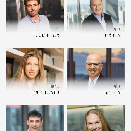
שותף
עו״ד
אהוד ארד
אלעד יונתן ביטון
שותף
שותפה
אורי ברק
שיראל גוטמן עמירה