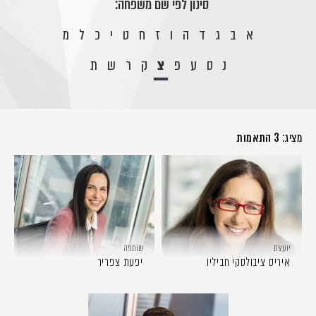
סינון לפי שם משפחה:
א
ב
ג
ד
ה
ו
ז
ח
ט
י
כ
ל
מ
נ
ס
ע
פ
צ
ק
ר
ש
ת
מציג:
3 התאמות
יועצת
שותפה
איריס ציבולסקי חביליו
יפעת צפריר