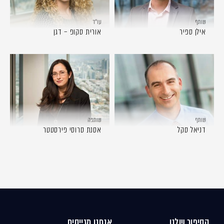
שותף
עו״ד
אילן ספיר
אורית סקופ – דגן
שותף
שותפה
דניאל סקל
אסנת סרוסי פירסטטר
הסיפור שלנו
אנחנו מגייסים