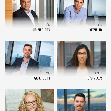
שותף
עו״ד
חנן סידור
צפריר סלומון
שותפה
עו״ד
אביטל סלע
דן סמולנסקי