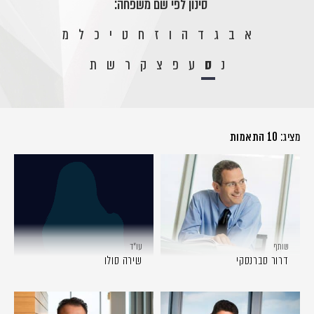
סינון לפי שם משפחה:
א
ב
ג
ד
ה
ו
ז
ח
ט
י
כ
ל
מ
נ
ס
ע
פ
צ
ק
ר
ש
ת
מציג:
10 התאמות
שותף
עו״ד
דרור סברנסקי
שירה סולו