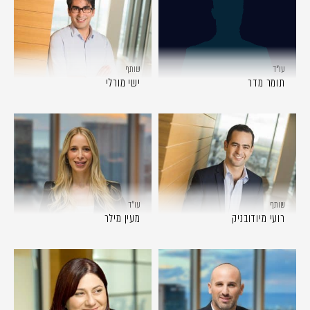
עו״ד
שותף
תומר מדר
ישי מורלי
שותף
עו״ד
רועי מיודובניק
מעין מילר