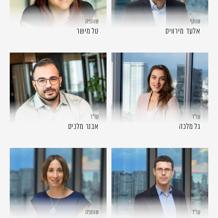
שותף
שותפה
אלעד מירוויס
טל מישר
עו״ד
עו״ד
גל מלכה
אבנר מלכיס
עו״ד
שותפה