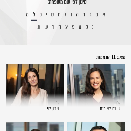
סינון לפי שם משפחה:
א
ב
ג
ד
ה
ו
ז
ח
ט
י
כ
ל
מ
נ
ס
ע
פ
צ
ק
ר
ש
ת
מציג:
11 התאמות
עו״ד
עו״ד
שירה לאורנס
שרון לוי