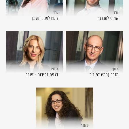
עו״ד
עו״ד
אמתי למברגר
לוטם לעפקו נעמן
שותף
שותפה
מנחם (חמי) לפידור
דגנית לפידור – זינגר
שותפה