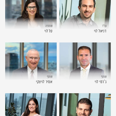
עו״ד
שותפה
דניאל לוי
טל לוי
שותף
שותף
ג'רמי לוי
אמיר לויצקי