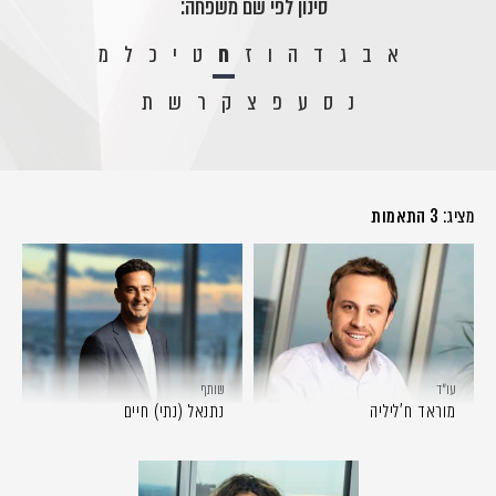
סינון לפי שם משפחה:
א
ב
ג
ד
ה
ו
ז
ח
ט
י
כ
ל
מ
נ
ס
ע
פ
צ
ק
ר
ש
ת
מציג:
3 התאמות
עו״ד
שותף
מוראד ח'ליליה
נתנאל (נתי) חיים