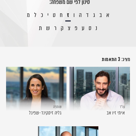
סינון לפי שם משפחה:
א
ב
ג
ד
ה
ו
ז
ח
ט
י
כ
ל
מ
נ
ס
ע
פ
צ
ק
ר
ש
ת
מציג:
3 התאמות
עו״ד
שותפה
איתי זיו אב
גליה זיסקינד-שפיגל