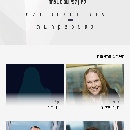
סינון לפי שם משפחה:
א
ב
ג
ד
ה
ו
ז
ח
ט
י
כ
ל
מ
נ
ס
ע
פ
צ
ק
ר
ש
ת
מציג:
4 התאמות
שותפה
עו״ד
נועה וילינגר
שי ולירו