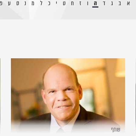
א
ב
ג
ד
ה
ו
ז
ח
ט
י
כ
ל
מ
נ
ס
ע
פ
שותף