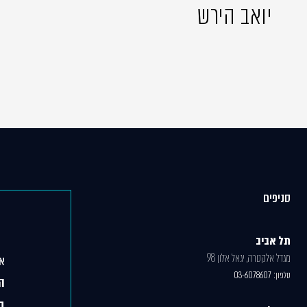
יואב הירש
סניפים
תל אביב
מגדל אלקטרה, יגאל אלון 98
אג
טלפון:
03-6078607
ה
ב