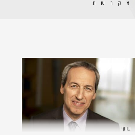
צ
ק
ר
ש
ת
שותף