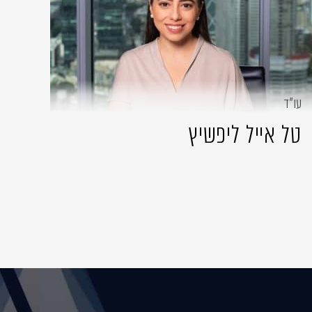
עו״ד
טל אייל ליפשיץ