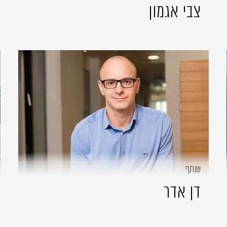
צבי אגמון
שותף
דן אדר