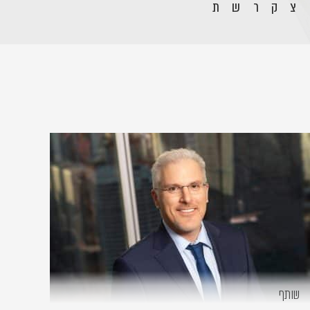
צ
ק
ר
ש
ת
שותף