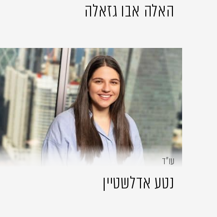
האלה אבו גזאלה
עו״ד
נטע אדלשטיין