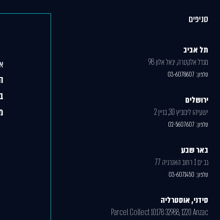
סניפים
תל אביב
מגדל אלקטרה, יגאל אלון 98
אג
טלפון:
03-6078607
ה
ב
ירושלים
מ
ישעיהו ליבוביץ 30, בניין 2
טלפון:
02-5607607
באר שבע
גב ים 1 רחוב האנרגיה 77
טלפון:
03-6071450
סידני, אוסטרליה
Parcel Collect 10178 32988, 1220 Anzac