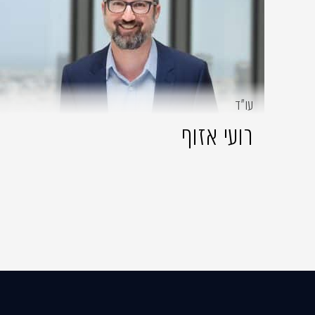
עו״ד
רועי אזוף