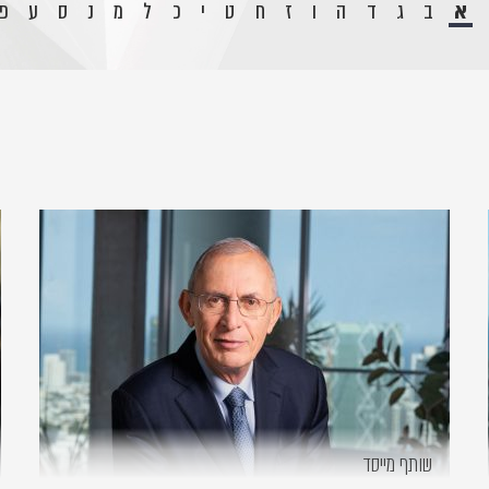
א
ב
ג
ד
ה
ו
ז
ח
ט
י
כ
ל
מ
נ
ס
ע
פ
שותף מייסד