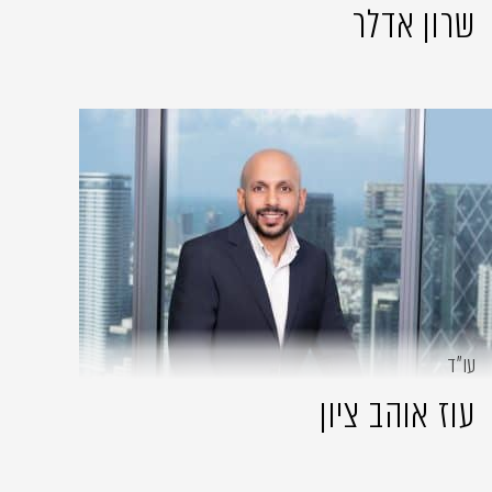
שרון אדלר
עו״ד
עוז אוהב ציון