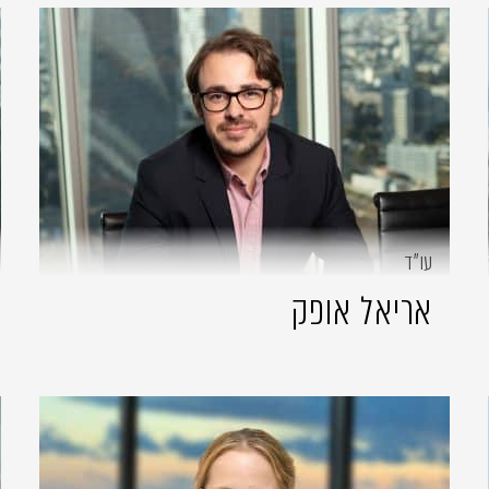
עו״ד
אריאל אופק