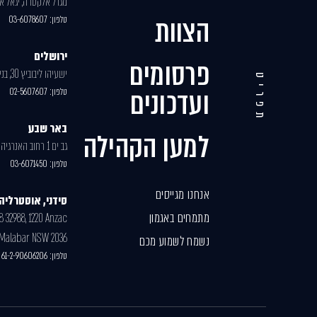
מגדל אלקטרה, יגאל אלון
הצוות
טלפון:
03-6078607
ירושלים
פרסומים
ישעיהו ליבוביץ 30, בניין 2
תפריט
ועדכונים
טלפון:
02-5607607
באר שבע
למען הקהילה
גב ים 1 רחוב האנרגיה 77
טלפון:
03-6071450
אנחנו מגייסים
סידני, אוסטרליה
מתמחים באגמון
8 32988, 1220 Anzac
 Malabar NSW 2036
נשמח לשמוע מכם
טלפון:
61-2-90606206