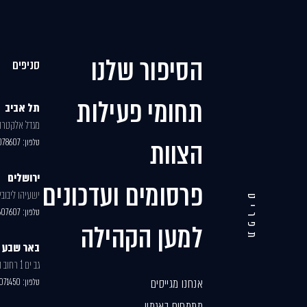
הסיפור שלנו
סניפים
תחומי פעילות
תל אביב
מגדל אלקטרה, י
הצוות
טלפון:
078607
ירושלים
פרסומים ועדכונים
ישעיהו ליבוביץ 30, בניי
תפריט
טלפון:
607607
למען הקהילה
באר שבע
גב ים 1 רחוב האנרגיה 77
אנחנו מגייסים
טלפון:
071450
מתמחים באגמון