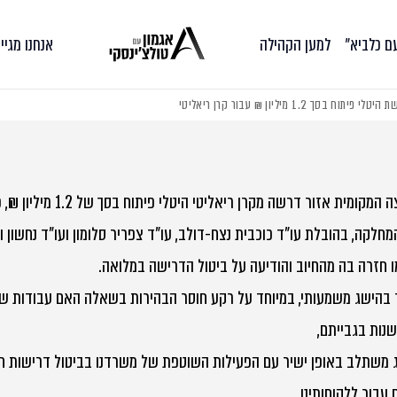
עם כלביא״
למען הקהילה
אנחנו מגיי
 מיליון ₪ עבור קרן ריאליטי
קומית אזור דרשה מקרן ריאליטי היטלי פיתוח בסך של 1.2 מיליון ₪, כתנאי להשלמת עסקת מכר.
מחלקה, בהובלת עו"ד כוכבית נצח-דולב, עו"ד צפריר סלומון ועו"ד נחשון
ו חזרה בה מהחיוב והודיעה על ביטול הדרישה במלואה.
בהישג משמעותי, במיוחד על רקע חוסר הבהירות בשאלה האם עבודות שדרוג
נות בגבייתם,
משתלב באופן ישיר עם הפעילות השוטפת של משרדנו בביטול דרישות חיוב 
עבור ללקוחותינו.