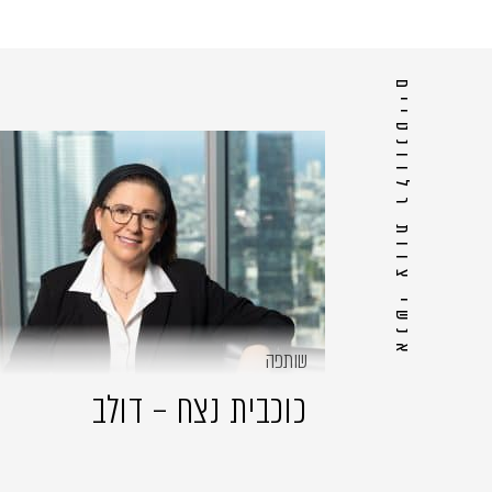
אנשי צוות רלוונטיים
שותפה
כוכבית נצח – דולב