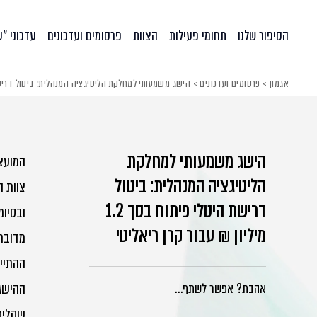
הסיפור שלנו
תחומי פעילות
הצוות
פרסומים ועדכונים
עדכוני ״
אגמון
>
פרסומים ועדכונים
>
הישג משמעותי למחלקת הליטיגציה המנהלית: ביטול דרישת היטלי פיתוח בסך 1.2
הישג משמעותי למחלקת
המועצה המ
הליטיגציה המנהלית: ביטול
צוות ה
דרישת היטלי פיתוח בסך 1.2
ובסיומ
מיליון ₪ עבור קרן ריאליטי
מדובר 
ההתייש
ההישג 
אהבת? אפשר לשתף…
שקלים 