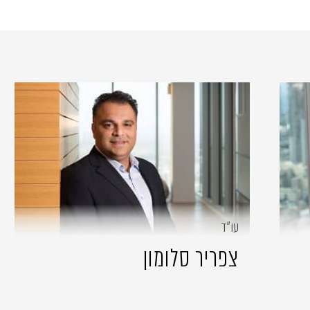
עו״ד
צפריר סלומון