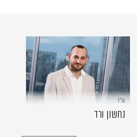
עו״ד
נחשון ורד