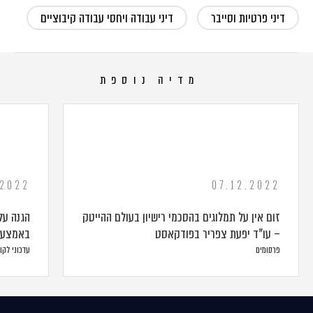
דיני פרטיות וסייבר
דיני עבודה ויחסי עבודה קיבוציים
מדיה נוספת
.2022
07.12.2022
זום אין על תמלוגים בהסכמי רישיון בעולם ההייטק
הגנה על
– עו"ד יפעת צפריר בפודקאסט
באמצעות
פרסומים
עדכוני לקו